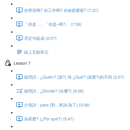
你學習嗎? 你工作嗎? 你做甚麼呢? (7:37)
「你是…」「你是~嗎?」 (7:39)
否定句組成 (2:07)
線上互動單元
Lesson 7
疑問詞：¿Quién? (誰?) 與 ¿Qué? (甚麼?)的不同 (2:07)
疑問詞：¿Dónde? (在哪?) (8:58)
介係詞：para (對...來說/為了) (3:06)
為甚麼? (¿Por qué?) (5:47)