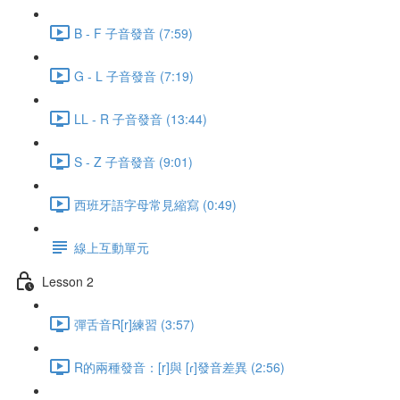
B - F 子音發音 (7:59)
G - L 子音發音 (7:19)
LL - R 子音發音 (13:44)
S - Z 子音發音 (9:01)
西班牙語字母常見縮寫 (0:49)
線上互動單元
Lesson 2
彈舌音R[r]練習 (3:57)
R的兩種發音：[r]與 [ɾ]發音差異 (2:56)