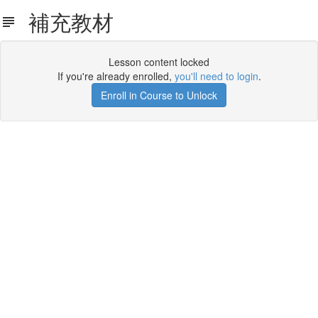
補充教材
Lesson content locked
If you're already enrolled,
you'll need to login
.
Enroll in Course to Unlock