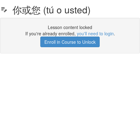
你或您 (tú o usted)
Lesson content locked
If you're already enrolled,
you'll need to login
.
Enroll in Course to Unlock