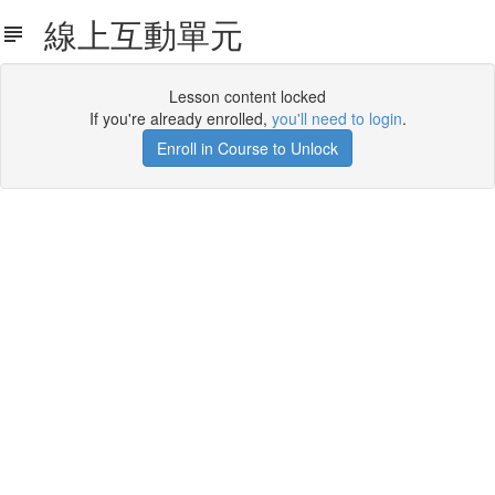
線上互動單元
Lesson content locked
If you're already enrolled,
you'll need to login
.
Enroll in Course to Unlock