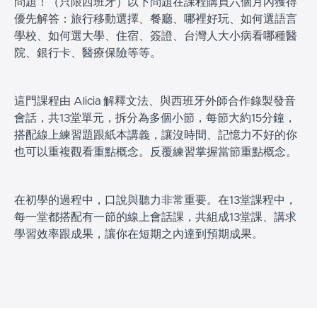
問題！（只限西班牙）以下問題在課程購買六個月內獲得
優先解答：旅行移動選擇、餐廳、哪裡好玩、如何選語言
學校、如何選大學、住宿、簽證、台灣人大小病看哪種醫
院、銀行卡、醫療保險等等。
這門課程由 Alicia 解釋文法、與西班牙外師合作錄製發音
會話，共13堂單元，拆分為多個小節，每節大約15分鐘，
搭配
線上練習題跟紙本講義，
讓沒時間、記憶力不好的你
也可以重複觀看重點概念。反覆練習掌握當節重點概念。
在初學的過程中，口說與聽力非常重要。在13堂課程中，
每一堂都搭配有一節的線上會話課，共組成13堂課、講求
學習效率跟成果，讓你在短期之內達到預期成果。