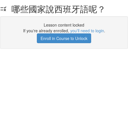
哪些國家說西班牙語呢？
Lesson content locked
If you're already enrolled,
you'll need to login
.
Enroll in Course to Unlock