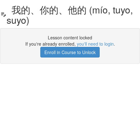
我的、你的、他的 (mío, tuyo,
suyo)
Lesson content locked
If you're already enrolled,
you'll need to login
.
Enroll in Course to Unlock