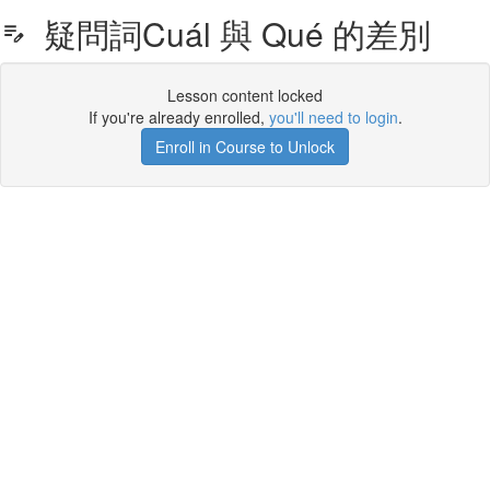
疑問詞Cuál 與 Qué 的差別
Lesson content locked
If you're already enrolled,
you'll need to login
.
Enroll in Course to Unlock