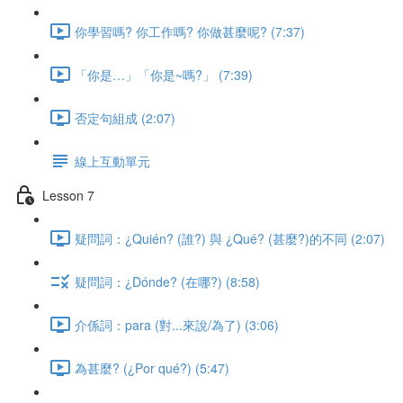
你學習嗎? 你工作嗎? 你做甚麼呢? (7:37)
「你是…」「你是~嗎?」 (7:39)
否定句組成 (2:07)
線上互動單元
Lesson 7
疑問詞：¿Quién? (誰?) 與 ¿Qué? (甚麼?)的不同 (2:07)
疑問詞：¿Dónde? (在哪?) (8:58)
介係詞：para (對...來說/為了) (3:06)
為甚麼? (¿Por qué?) (5:47)