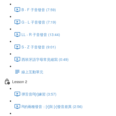
B - F 子音發音 (7:59)
G - L 子音發音 (7:19)
LL - R 子音發音 (13:44)
S - Z 子音發音 (9:01)
西班牙語字母常見縮寫 (0:49)
線上互動單元
Lesson 2
彈舌音R[r]練習 (3:57)
R的兩種發音：[r]與 [ɾ]發音差異 (2:56)