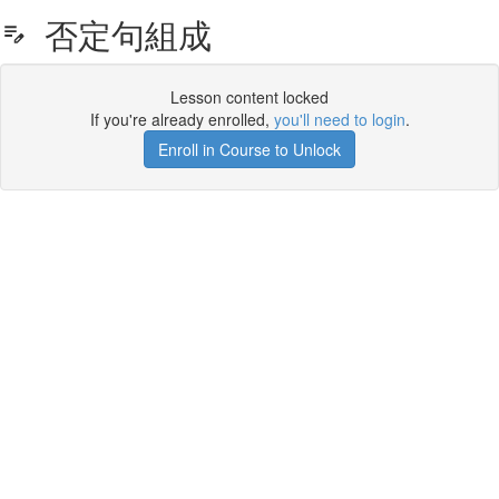
否定句組成
Lesson content locked
If you're already enrolled,
you'll need to login
.
Enroll in Course to Unlock