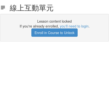
線上互動單元
Lesson content locked
If you're already enrolled,
you'll need to login
.
Enroll in Course to Unlock