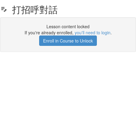
打招呼對話
Lesson content locked
If you're already enrolled,
you'll need to login
.
Enroll in Course to Unlock