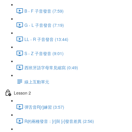
B - F 子音發音 (7:59)
G - L 子音發音 (7:19)
LL - R 子音發音 (13:44)
S - Z 子音發音 (9:01)
西班牙語字母常見縮寫 (0:49)
線上互動單元
Lesson 2
彈舌音R[r]練習 (3:57)
R的兩種發音：[r]與 [ɾ]發音差異 (2:56)