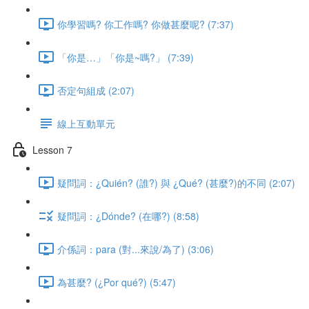
你學習嗎? 你工作嗎? 你做甚麼呢? (7:37)
「你是…」「你是~嗎?」 (7:39)
否定句組成 (2:07)
線上互動單元
Lesson 7
疑問詞：¿Quién? (誰?) 與 ¿Qué? (甚麼?)的不同 (2:07)
疑問詞：¿Dónde? (在哪?) (8:58)
介係詞：para (對...來說/為了) (3:06)
為甚麼? (¿Por qué?) (5:47)