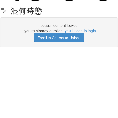
混何時態
Lesson content locked
If you're already enrolled,
you'll need to login
.
Enroll in Course to Unlock