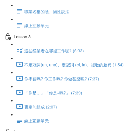
職業名稱的陰、陽性說法
線上互動單元
Lesson 8
這些從業者在哪裡工作呢? (6:33)
不定冠詞(un, una)、定冠詞 (el, la)、複數的差異 (1:54)
你學習嗎? 你工作嗎? 你做甚麼呢? (7:37)
「你是…」「你是~嗎?」 (7:39)
否定句組成 (2:07)
線上互動單元