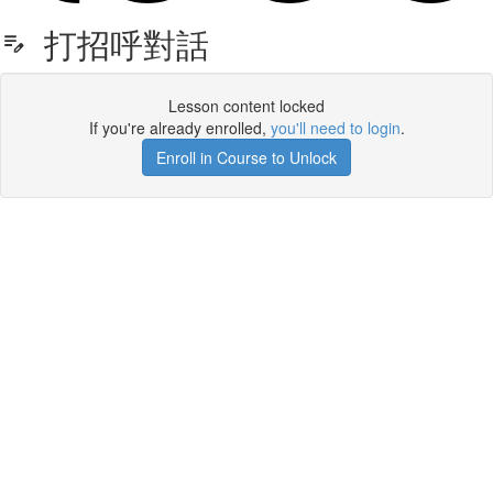
打招呼對話
Lesson content locked
If you're already enrolled,
you'll need to login
.
Enroll in Course to Unlock