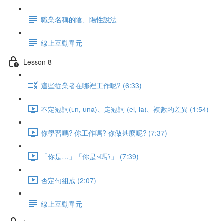
職業名稱的陰、陽性說法
線上互動單元
Lesson 8
這些從業者在哪裡工作呢? (6:33)
不定冠詞(un, una)、定冠詞 (el, la)、複數的差異 (1:54)
你學習嗎? 你工作嗎? 你做甚麼呢? (7:37)
「你是…」「你是~嗎?」 (7:39)
否定句組成 (2:07)
線上互動單元