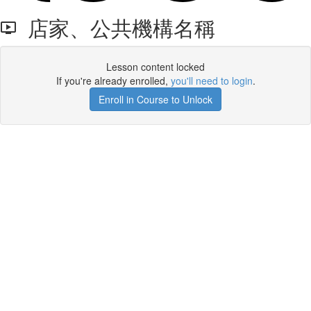
店家、公共機構名稱
Lesson content locked
If you're already enrolled,
you'll need to login
.
Enroll in Course to Unlock