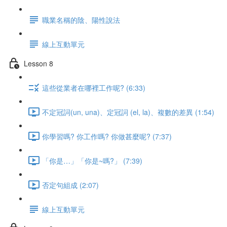
職業名稱的陰、陽性說法
線上互動單元
Lesson 8
這些從業者在哪裡工作呢? (6:33)
不定冠詞(un, una)、定冠詞 (el, la)、複數的差異 (1:54)
你學習嗎? 你工作嗎? 你做甚麼呢? (7:37)
「你是…」「你是~嗎?」 (7:39)
否定句組成 (2:07)
線上互動單元