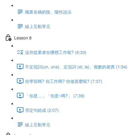
職業名稱的陰、陽性說法
線上互動單元
Lesson 8
這些從業者在哪裡工作呢? (6:33)
不定冠詞(un, una)、定冠詞 (el, la)、複數的差異 (1:54)
你學習嗎? 你工作嗎? 你做甚麼呢? (7:37)
「你是…」「你是~嗎?」 (7:39)
否定句組成 (2:07)
線上互動單元