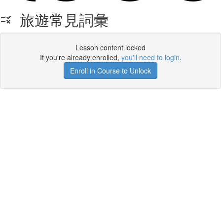
旅遊常見詞彙
Lesson content locked
If you're already enrolled,
you'll need to login
.
Enroll in Course to Unlock