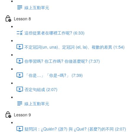
線上互動單元
Lesson 8
這些從業者在哪裡工作呢? (6:33)
不定冠詞(un, una)、定冠詞 (el, la)、複數的差異 (1:54)
你學習嗎? 你工作嗎? 你做甚麼呢? (7:37)
「你是…」「你是~嗎?」 (7:39)
否定句組成 (2:07)
線上互動單元
Lesson 9
疑問詞：¿Quién? (誰?) 與 ¿Qué? (甚麼?)的不同 (2:07)