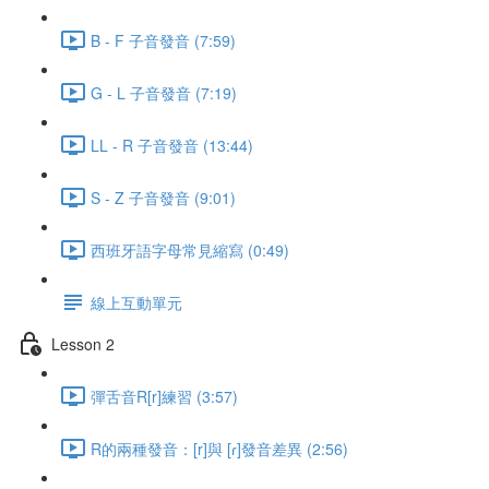
B - F 子音發音 (7:59)
G - L 子音發音 (7:19)
LL - R 子音發音 (13:44)
S - Z 子音發音 (9:01)
西班牙語字母常見縮寫 (0:49)
線上互動單元
Lesson 2
彈舌音R[r]練習 (3:57)
R的兩種發音：[r]與 [ɾ]發音差異 (2:56)