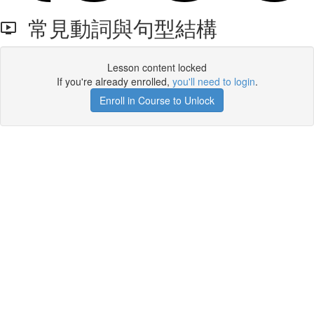
常見動詞與句型結構
Lesson content locked
If you're already enrolled,
you'll need to login
.
Enroll in Course to Unlock