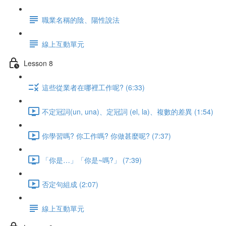
職業名稱的陰、陽性說法
線上互動單元
Lesson 8
這些從業者在哪裡工作呢? (6:33)
不定冠詞(un, una)、定冠詞 (el, la)、複數的差異 (1:54)
你學習嗎? 你工作嗎? 你做甚麼呢? (7:37)
「你是…」「你是~嗎?」 (7:39)
否定句組成 (2:07)
線上互動單元