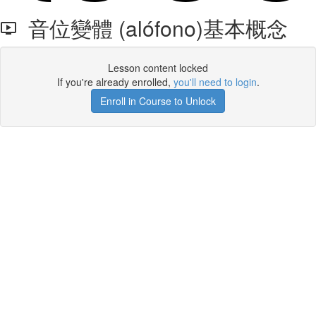
音位變體 (alófono)基本概念
Lesson content locked
If you're already enrolled,
you'll need to login
.
Enroll in Course to Unlock