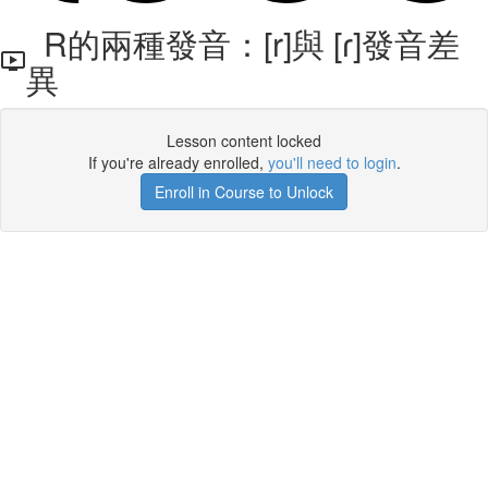
R的兩種發音：[r]與 [ɾ]發音差
異
Lesson content locked
If you're already enrolled,
you'll need to login
.
Enroll in Course to Unlock