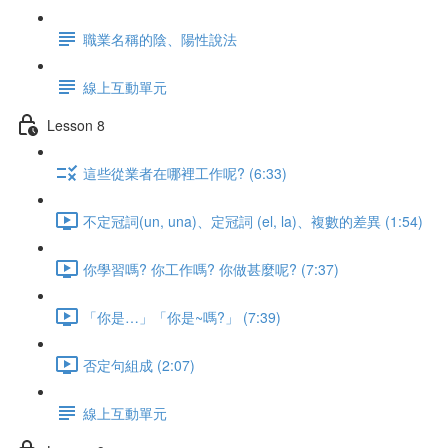
職業名稱的陰、陽性說法
線上互動單元
Lesson 8
這些從業者在哪裡工作呢? (6:33)
不定冠詞(un, una)、定冠詞 (el, la)、複數的差異 (1:54)
你學習嗎? 你工作嗎? 你做甚麼呢? (7:37)
「你是…」「你是~嗎?」 (7:39)
否定句組成 (2:07)
線上互動單元