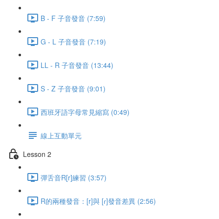
B - F 子音發音 (7:59)
G - L 子音發音 (7:19)
LL - R 子音發音 (13:44)
S - Z 子音發音 (9:01)
西班牙語字母常見縮寫 (0:49)
線上互動單元
Lesson 2
彈舌音R[r]練習 (3:57)
R的兩種發音：[r]與 [ɾ]發音差異 (2:56)