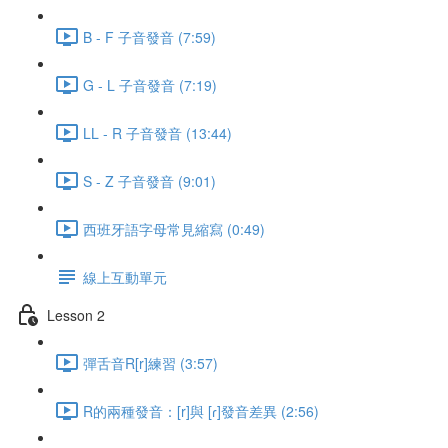
B - F 子音發音 (7:59)
G - L 子音發音 (7:19)
LL - R 子音發音 (13:44)
S - Z 子音發音 (9:01)
西班牙語字母常見縮寫 (0:49)
線上互動單元
Lesson 2
彈舌音R[r]練習 (3:57)
R的兩種發音：[r]與 [ɾ]發音差異 (2:56)