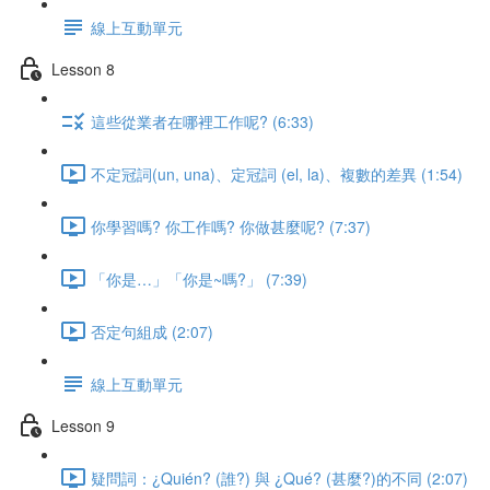
線上互動單元
Lesson 8
這些從業者在哪裡工作呢? (6:33)
不定冠詞(un, una)、定冠詞 (el, la)、複數的差異 (1:54)
你學習嗎? 你工作嗎? 你做甚麼呢? (7:37)
「你是…」「你是~嗎?」 (7:39)
否定句組成 (2:07)
線上互動單元
Lesson 9
疑問詞：¿Quién? (誰?) 與 ¿Qué? (甚麼?)的不同 (2:07)