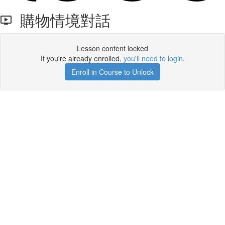
購物情境對話
Lesson content locked
If you're already enrolled,
you'll need to login
.
Enroll in Course to Unlock