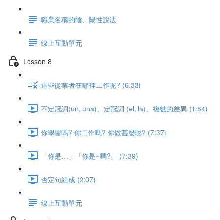
職業名稱的陰、陽性說法
線上互動單元
Lesson 8
這些從業者在哪裡工作呢? (6:33)
不定冠詞(un, una)、定冠詞 (el, la)、複數的差異 (1:54)
你學習嗎? 你工作嗎? 你做甚麼呢? (7:37)
「你是…」「你是~嗎?」 (7:39)
否定句組成 (2:07)
線上互動單元