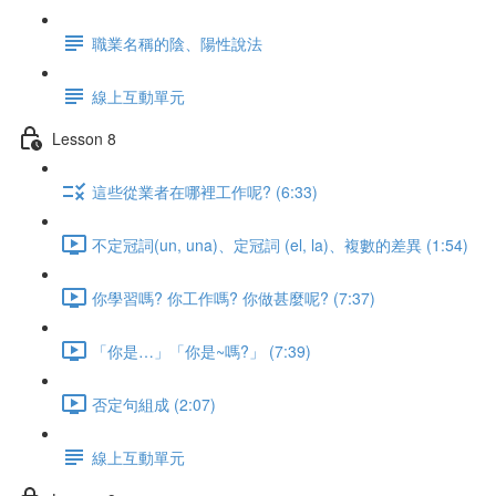
職業名稱的陰、陽性說法
線上互動單元
Lesson 8
這些從業者在哪裡工作呢? (6:33)
不定冠詞(un, una)、定冠詞 (el, la)、複數的差異 (1:54)
你學習嗎? 你工作嗎? 你做甚麼呢? (7:37)
「你是…」「你是~嗎?」 (7:39)
否定句組成 (2:07)
線上互動單元