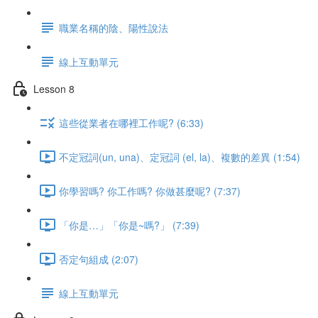
職業名稱的陰、陽性說法
線上互動單元
Lesson 8
這些從業者在哪裡工作呢? (6:33)
不定冠詞(un, una)、定冠詞 (el, la)、複數的差異 (1:54)
你學習嗎? 你工作嗎? 你做甚麼呢? (7:37)
「你是…」「你是~嗎?」 (7:39)
否定句組成 (2:07)
線上互動單元