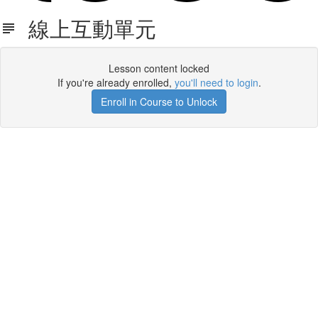
線上互動單元
Lesson content locked
If you're already enrolled,
you'll need to login
.
Enroll in Course to Unlock