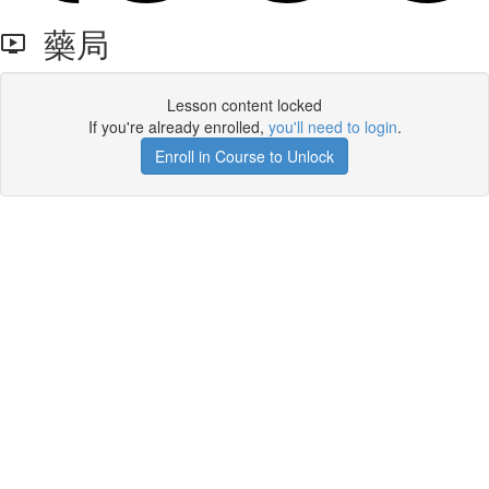
藥局
Lesson content locked
If you're already enrolled,
you'll need to login
.
Enroll in Course to Unlock