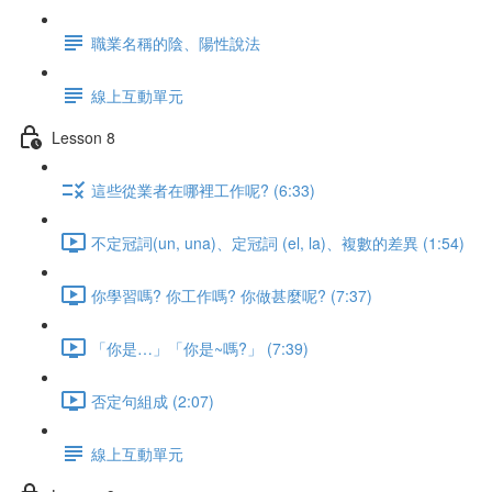
職業名稱的陰、陽性說法
線上互動單元
Lesson 8
這些從業者在哪裡工作呢? (6:33)
不定冠詞(un, una)、定冠詞 (el, la)、複數的差異 (1:54)
你學習嗎? 你工作嗎? 你做甚麼呢? (7:37)
「你是…」「你是~嗎?」 (7:39)
否定句組成 (2:07)
線上互動單元